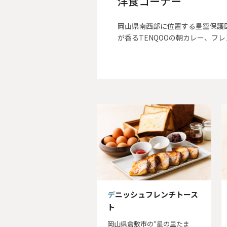
洋食コーナー
岡山県南西部に位置する星空保護
が香るTENQOOの朝カレー、フ
デニッシュフレンチトース
ト
岡山県倉敷市の“星の里たま